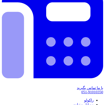
با ما تماس بگیرید
051-91010350
راکولو
موبایل و تبلت