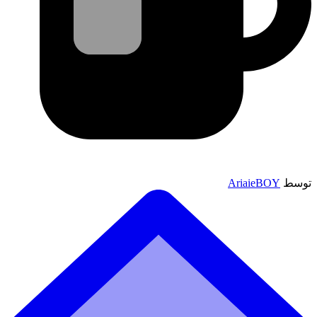
توسط
AriaieBOY