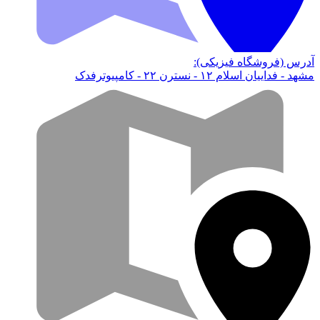
آدرس (فروشگاه فیزیکی):
مشهد - فداییان اسلام ۱۲ - نسترن ۲۲ - کامپیوترفدک