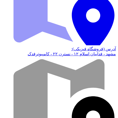
آدرس (فروشگاه فیزیکی):
مشهد - فداییان اسلام ۱۲ - نسترن ۲۲ - کامپیوترفدک