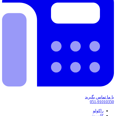
با ما تماس بگیرید
051-91010350
راکولو
کامپیوتر