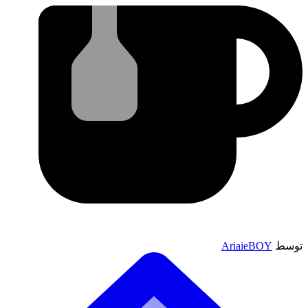
توسط
AriaieBOY