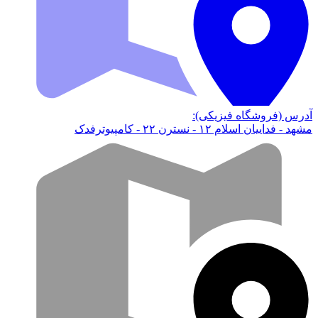
آدرس (فروشگاه فیزیکی):
مشهد - فداییان اسلام ۱۲ - نسترن ۲۲ - کامپیوترفدک