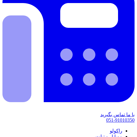
با ما تماس بگیرید
051-91010350
راکولو
موبایل و تبلت