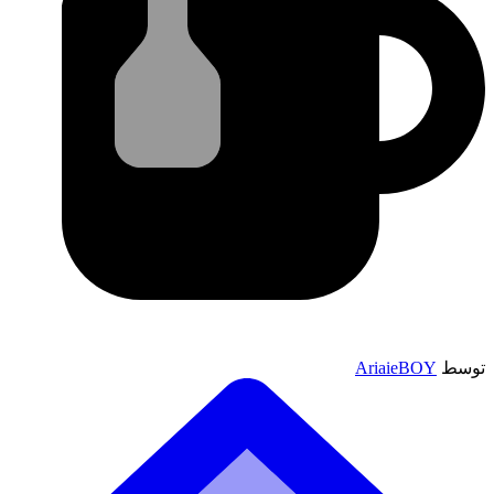
توسط
AriaieBOY