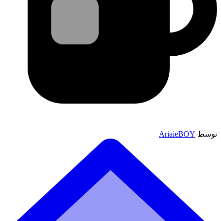
توسط
AriaieBOY