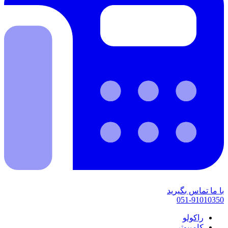
با ما تماس بگیرید
051-91010350
راکولو
کامپیوتر