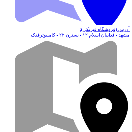
آدرس (فروشگاه فیزیکی):
مشهد - فداییان اسلام ۱۲ - نسترن ۲۲ - کامپیوترفدک