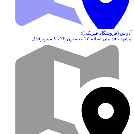
آدرس (فروشگاه فیزیکی):
مشهد - فداییان اسلام ۱۲ - نسترن ۲۲ - کامپیوترفدک