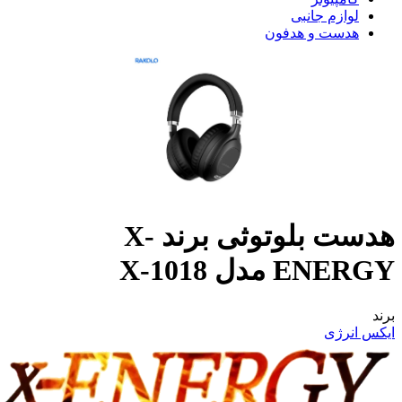
لوازم جانبی
هدست و هدفون
هدست بلوتوثی برند X-
ENERGY مدل X-1018
برند
ایکس انرژی