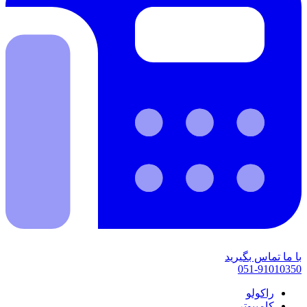
با ما تماس بگیرید
051-91010350
راکولو
کامپیوتر