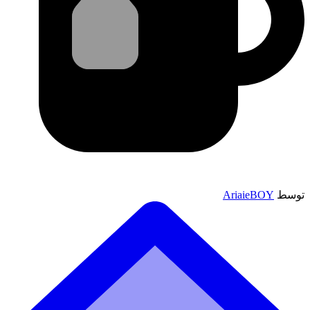
توسط
AriaieBOY