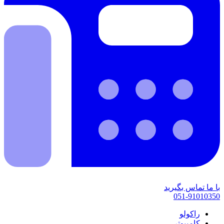
با ما تماس بگیرید
051-91010350
راکولو
کامپیوتر