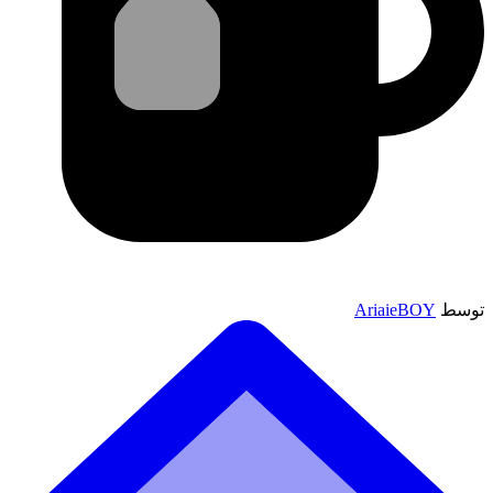
توسط
AriaieBOY