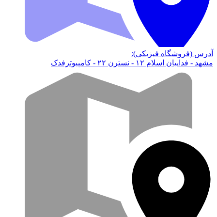
آدرس (فروشگاه فیزیکی):
مشهد - فداییان اسلام ۱۲ - نسترن ۲۲ - کامپیوترفدک