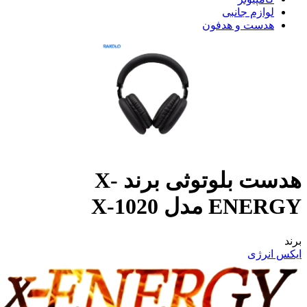
لوازم جانبی
هدست و هدفون
هدست بلوتوثی برند X-
ENERGY مدل X-1020
برند
ایکس انرژی