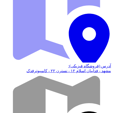
آدرس (فروشگاه فیزیکی):
مشهد - فداییان اسلام ۱۲ - نسترن ۲۲ - کامپیوترفدک