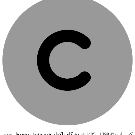
کپی‌رایت © 1398 - 1405 فروشگاه راکولو،همه حقوق محفوظ است.