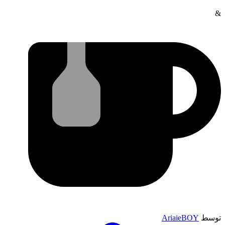
&
توسط
AriaieBOY