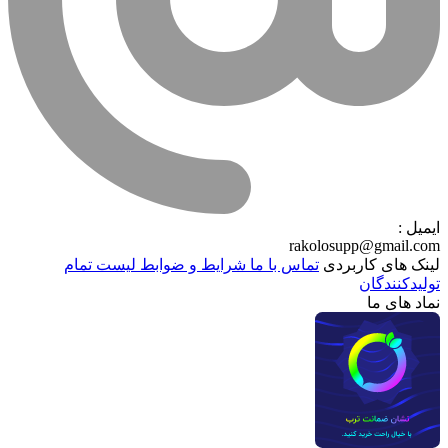
ایمیل :
rakolosupp@gmail.com
لینک های کاربردی
تماس با ما
شرایط و ضوابط
لیست تمام
تولیدکنندگان
نماد های ما