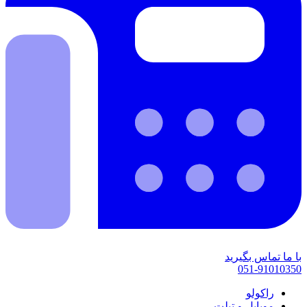
با ما تماس بگیرید
051-91010350
راکولو
موبایل و تبلت