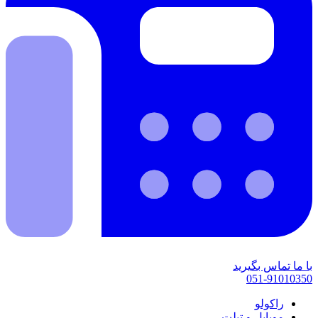
با ما تماس بگیرید
051-91010350
راکولو
موبایل و تبلت