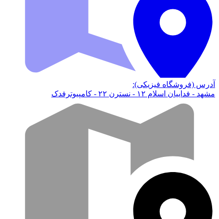
آدرس (فروشگاه فیزیکی):
مشهد - فداییان اسلام ۱۲ - نسترن ۲۲ - کامپیوترفدک