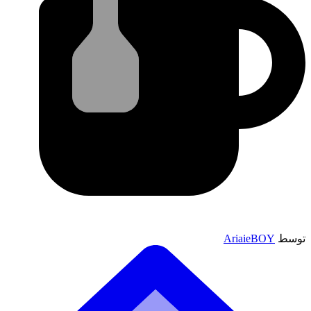
توسط
AriaieBOY