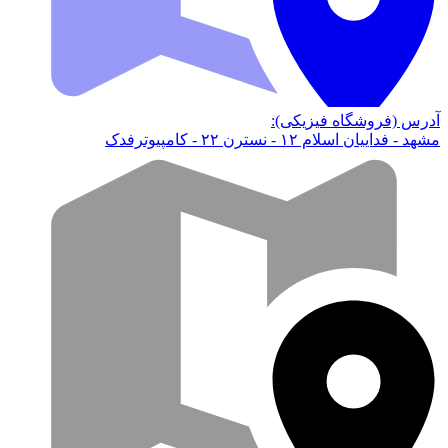
آدرس (فروشگاه فیزیکی):
مشهد - فداییان اسلام ۱۲ - نسترن ۲۲ - کامپیوترفدک