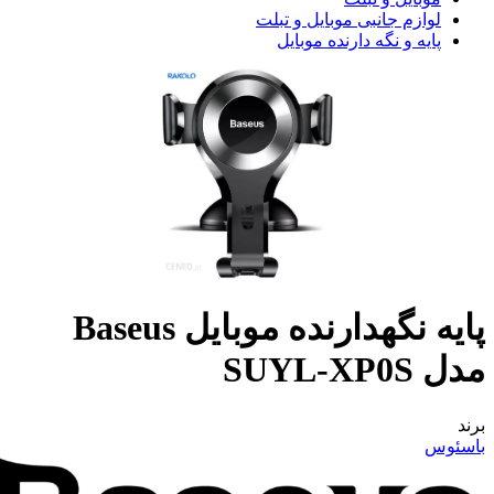
لوازم جانبی موبایل و تبلت
پایه و نگه دارنده موبایل
پایه نگهدارنده موبایل Baseus
مدل SUYL-XP0S
برند
باسئوس