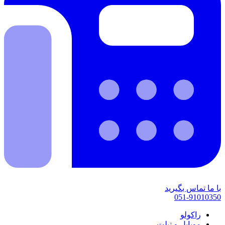
با ما تماس بگیرید
051-91010350
راکولو
موبایل و تبلت