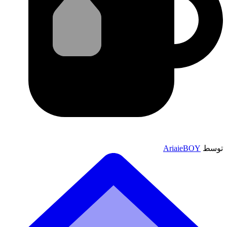
توسط
AriaieBOY