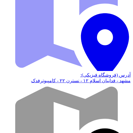
آدرس (فروشگاه فیزیکی):
مشهد - فداییان اسلام ۱۲ - نسترن ۲۲ - کامپیوترفدک