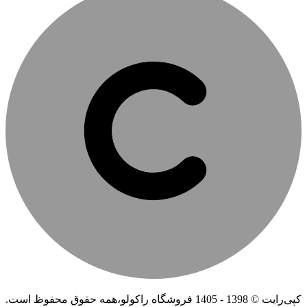
کپی‌رایت © 1398 - 1405 فروشگاه راکولو،همه حقوق محفوظ است.