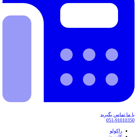
با ما تماس بگیرید
051-91010350
راکولو
کامپیوتر