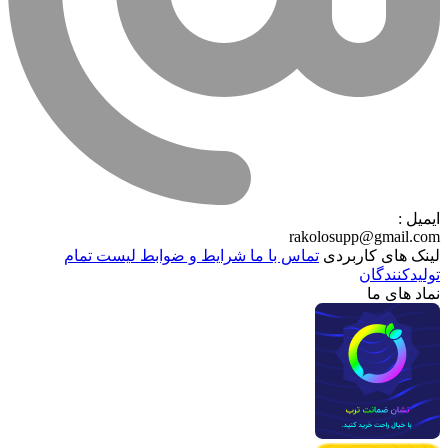
ایمیل :
rakolosupp@gmail.com
لینک های کاربردی
تماس با ما
شرایط و ضوابط
لیست تمام
تولیدکنندگان
نماد های ما