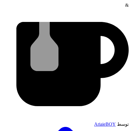
&
توسط
AriaieBOY