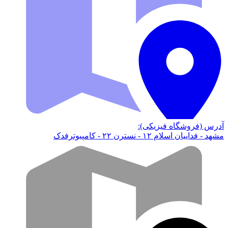
آدرس (فروشگاه فیزیکی):
مشهد - فداییان اسلام ۱۲ - نسترن ۲۲ - کامپیوترفدک