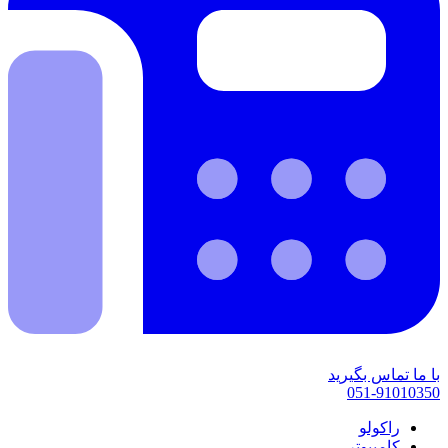
با ما تماس بگیرید
051-91010350
راکولو
کامپیوتر