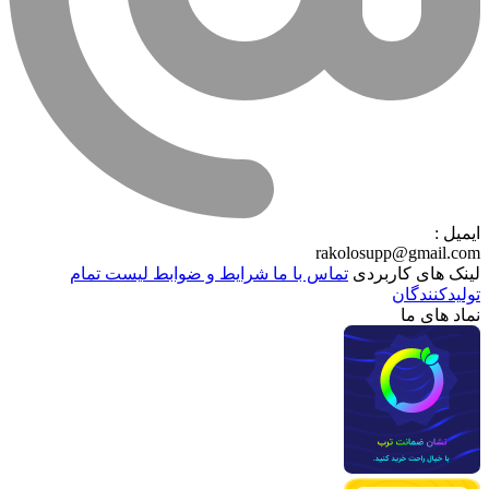
ایمیل :
rakolosupp@gmail.com
لینک های کاربردی
تماس با ما
شرایط و ضوابط
لیست تمام
تولیدکنندگان
نماد های ما