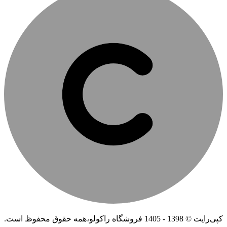
کپی‌رایت © 1398 - 1405 فروشگاه راکولو،همه حقوق محفوظ است.