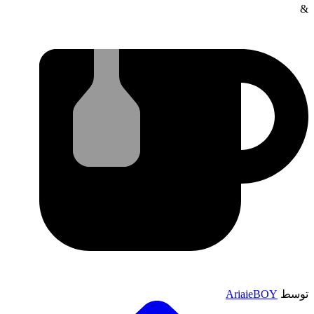
&
توسط
AriaieBOY