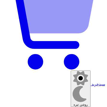
سبدخرید
روشن
تیره