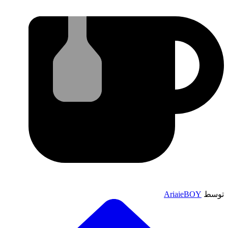
توسط
AriaieBOY