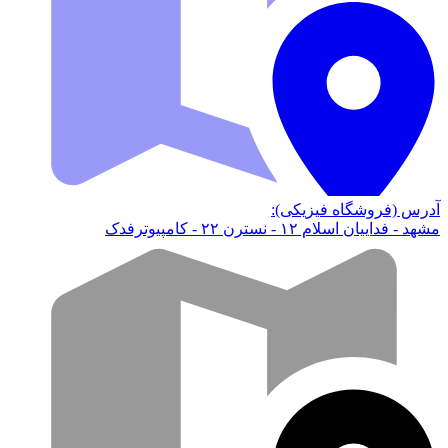
آدرس (فروشگاه فیزیکی):
مشهد - فداییان اسلام ۱۲ - نسترن ۲۲ - کامپیوترفدک