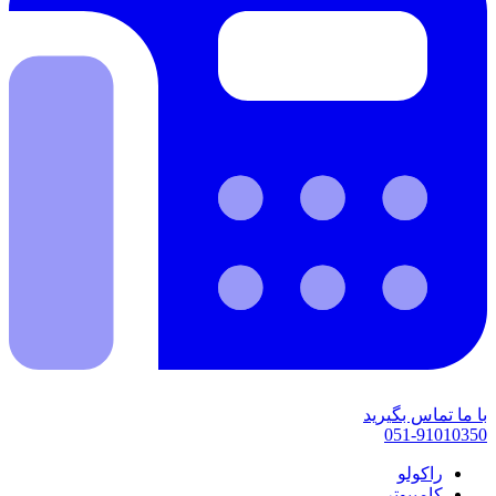
با ما تماس بگیرید
051-91010350
راکولو
کامپیوتر