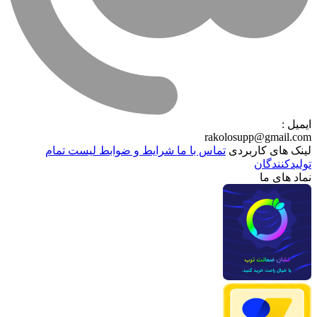
ایمیل :
rakolosupp@gmail.com
لینک های کاربردی
تماس با ما
شرایط و ضوابط
لیست تمام
تولیدکنندگان
نماد های ما