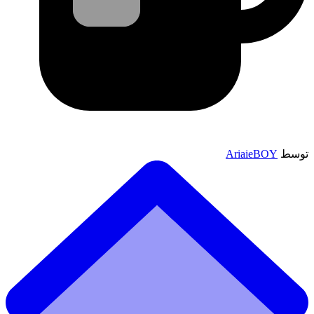
توسط
AriaieBOY