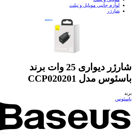
لوازم جانبی موبایل و تبلت
شارژر
شارژر دیواری 25 وات برند
باسئوس مدل CCP020201
برند
باسئوس