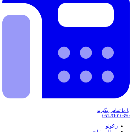
با ما تماس بگیرید
051-91010350
راکولو
موبایل و تبلت