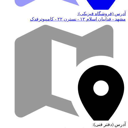
آدرس (فروشگاه فیزیکی):
مشهد - فداییان اسلام ۱۲ - نسترن ۲۲ - کامپیوترفدک
آدرس (دفتر فنی):