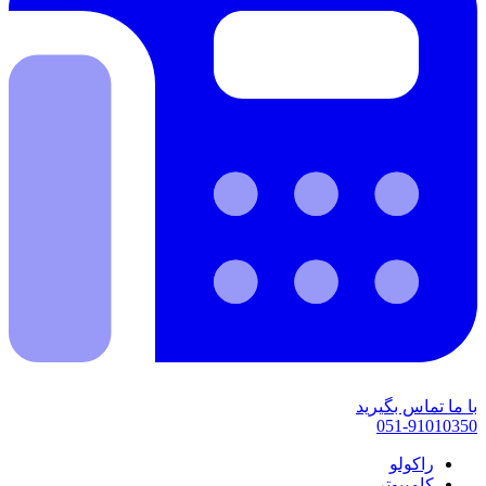
با ما تماس بگیرید
051-91010350
راکولو
کامپیوتر