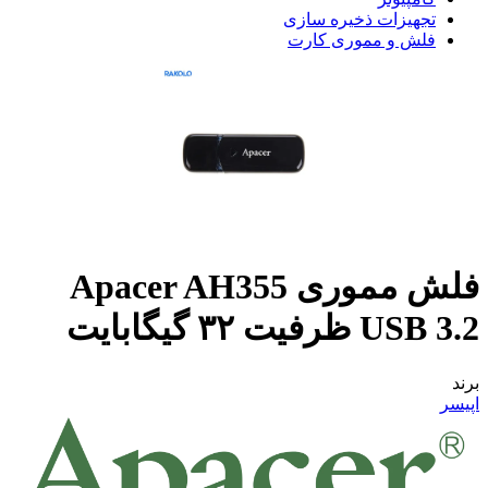
تجهیزات ذخیره سازی
فلش و مموری کارت
فلش مموری Apacer AH355
USB 3.2 ظرفیت ۳۲ گیگابایت
برند
اپیسر