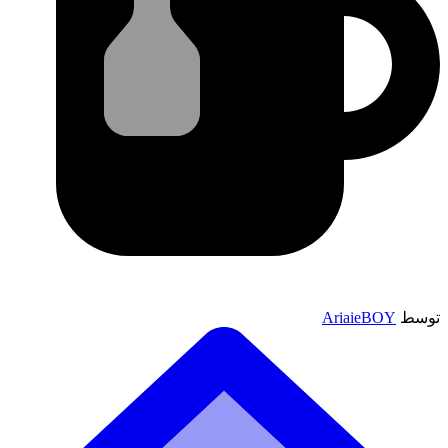
توسط
AriaieBOY