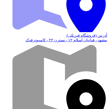
آدرس (فروشگاه فیزیکی):
مشهد - فداییان اسلام ۱۲ - نسترن ۲۲ - کامپیوترفدک