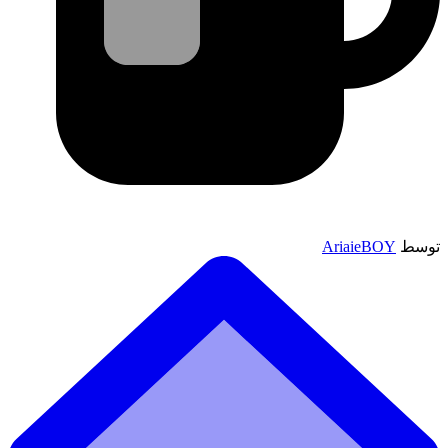
توسط
AriaieBOY