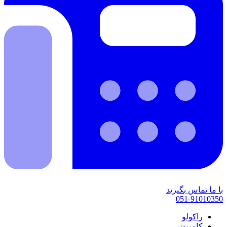
با ما تماس بگیرید
051-91010350
راکولو
کامپیوتر