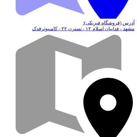
آدرس (فروشگاه فیزیکی):
مشهد - فداییان اسلام ۱۲ - نسترن ۲۲ - کامپیوترفدک