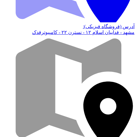
آدرس (فروشگاه فیزیکی):
مشهد - فداییان اسلام ۱۲ - نسترن ۲۲ - کامپیوترفدک