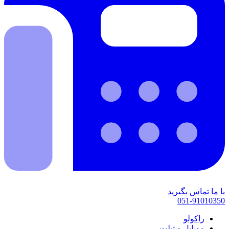
با ما تماس بگیرید
051-91010350
راکولو
موبایل و تبلت