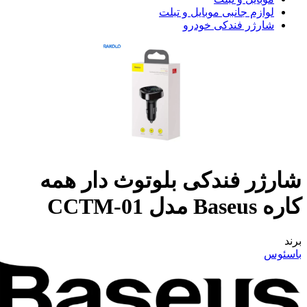
لوازم جانبی موبایل و تبلت
شارژر فندکی خودرو
شارژر فندکی بلوتوث دار همه
کاره Baseus مدل CCTM-01
برند
باسئوس