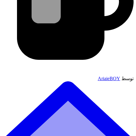
توسط
AriaieBOY