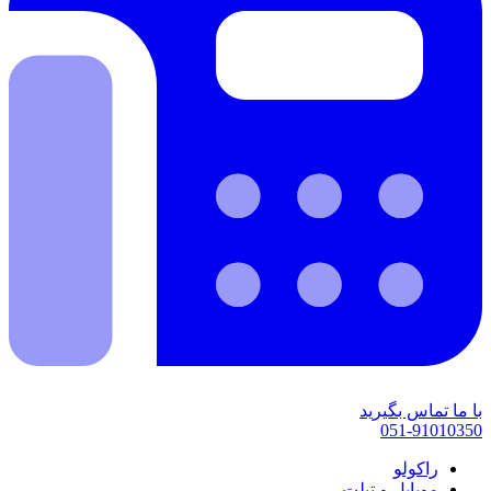
با ما تماس بگیرید
051-91010350
راکولو
موبایل و تبلت