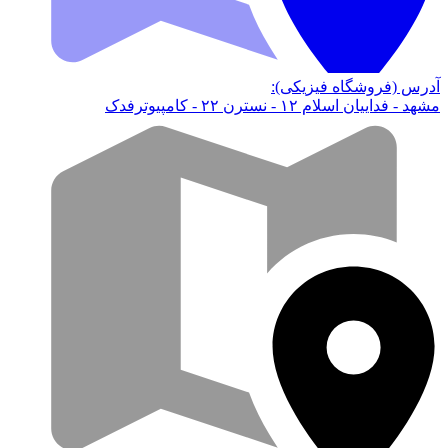
آدرس (فروشگاه فیزیکی):
مشهد - فداییان اسلام ۱۲ - نسترن ۲۲ - کامپیوترفدک