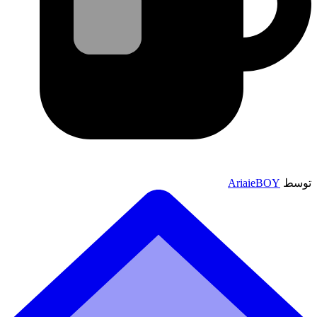
توسط
AriaieBOY