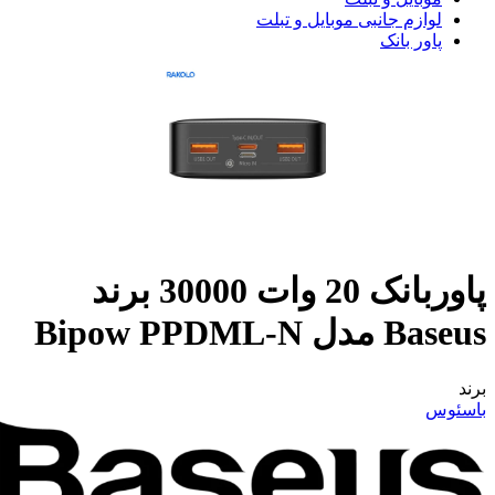
لوازم جانبی موبایل و تبلت
پاور بانک
پاوربانک 20 وات 30000 برند
Baseus مدل Bipow PPDML-N
برند
باسئوس