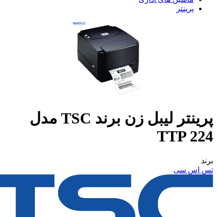
پرینتر
پرینتر لیبل زن برند TSC مدل
TTP 224
برند
تس اس سی