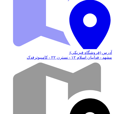
آدرس (فروشگاه فیزیکی):
مشهد - فداییان اسلام ۱۲ - نسترن ۲۲ - کامپیوترفدک