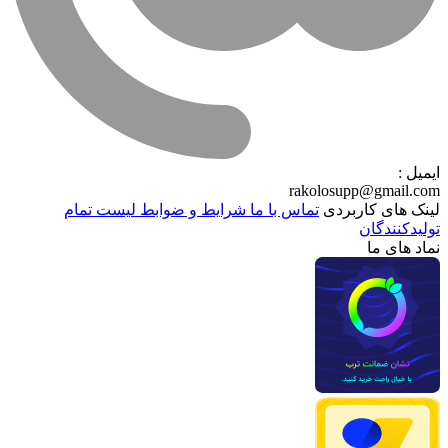
ایمیل :
rakolosupp@gmail.com
لینک های کاربردی
تماس با ما
شرایط و ضوابط
لیست تمام
تولیدکنندگان
نماد های ما