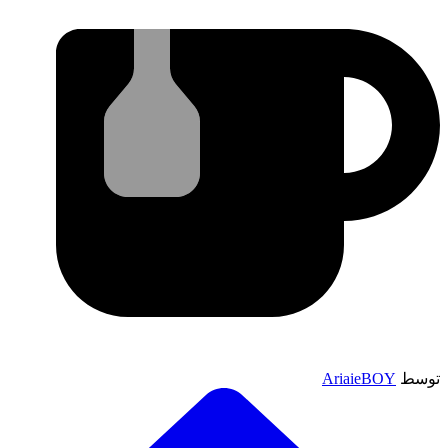
توسط
AriaieBOY