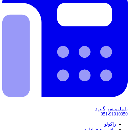
با ما تماس بگیرید
051-91010350
راکولو
ماشین های اداری