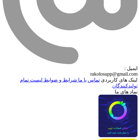
ایمیل :
rakolosupp@gmail.com
لینک های کاربردی
تماس با ما
شرایط و ضوابط
لیست تمام
تولیدکنندگان
نماد های ما