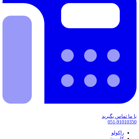
با ما تماس بگیرید
051-91010350
راکولو
کامپیوتر