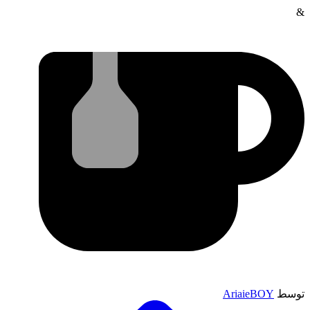
&
توسط
AriaieBOY