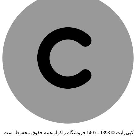
کپی‌رایت © 1398 - 1405 فروشگاه راکولو،همه حقوق محفوظ است.