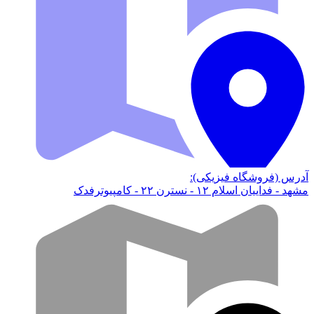
آدرس (فروشگاه فیزیکی):
مشهد - فداییان اسلام ۱۲ - نسترن ۲۲ - کامپیوترفدک