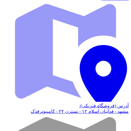
آدرس (فروشگاه فیزیکی):
مشهد - فداییان اسلام ۱۲ - نسترن ۲۲ - کامپیوترفدک