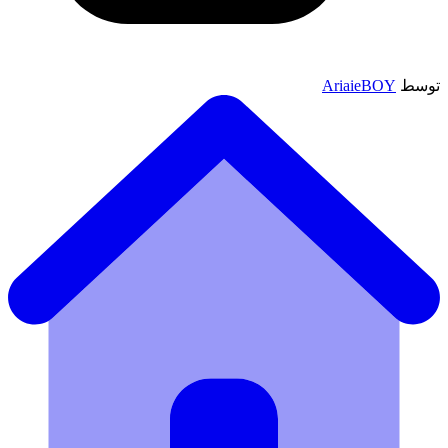
توسط
AriaieBOY