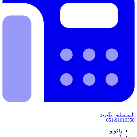
با ما تماس بگیرید
051-91010350
راکولو
کامپیوتر