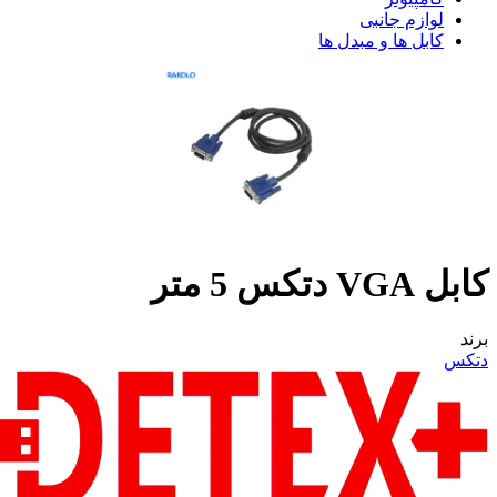
لوازم جانبی
کابل ها و مبدل ها
کابل VGA دتکس 5 متر
برند
دتکس