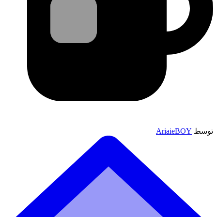
توسط
AriaieBOY