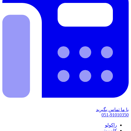
با ما تماس بگیرید
051-91010350
راکولو
کامپیوتر