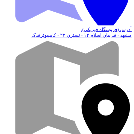
آدرس (فروشگاه فیزیکی):
مشهد - فداییان اسلام ۱۲ - نسترن ۲۲ - کامپیوترفدک