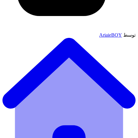
توسط
AriaieBOY