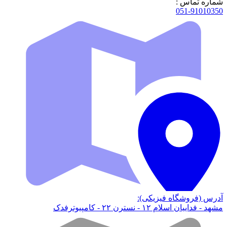
شماره تماس :
051-91010350
آدرس (فروشگاه فیزیکی):
مشهد - فداییان اسلام ۱۲ - نسترن ۲۲ - کامپیوترفدک