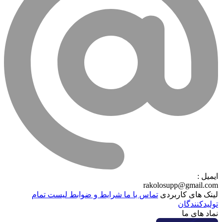
ایمیل :
rakolosupp@gmail.com
لینک های کاربردی
تماس با ما
شرایط و ضوابط
لیست تمام
تولیدکنندگان
نماد های ما