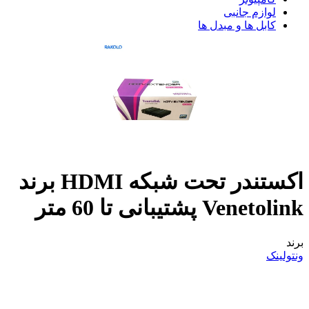
لوازم جانبی
کابل ها و مبدل ها
اکستندر تحت شبکه HDMI برند
Venetolink پشتیبانی تا 60 متر
برند
ونتولینک