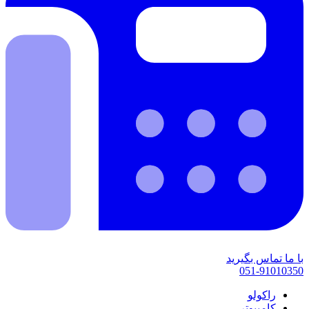
با ما تماس بگیرید
051-91010350
راکولو
کامپیوتر