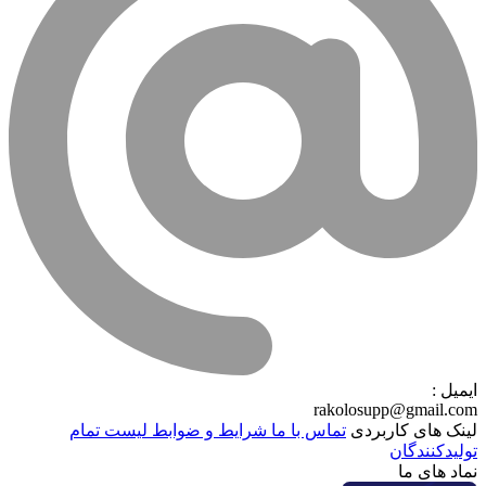
ایمیل :
rakolosupp@gmail.com
لینک های کاربردی
تماس با ما
شرایط و ضوابط
لیست تمام
تولیدکنندگان
نماد های ما