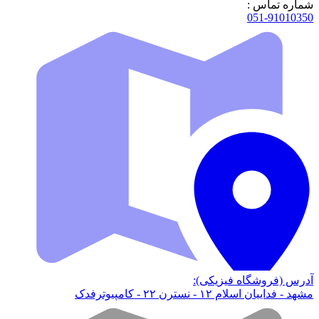
شماره تماس :
051-91010350
آدرس (فروشگاه فیزیکی):
مشهد - فداییان اسلام ۱۲ - نسترن ۲۲ - کامپیوترفدک