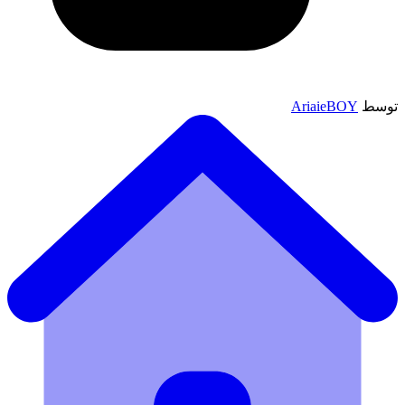
توسط
AriaieBOY