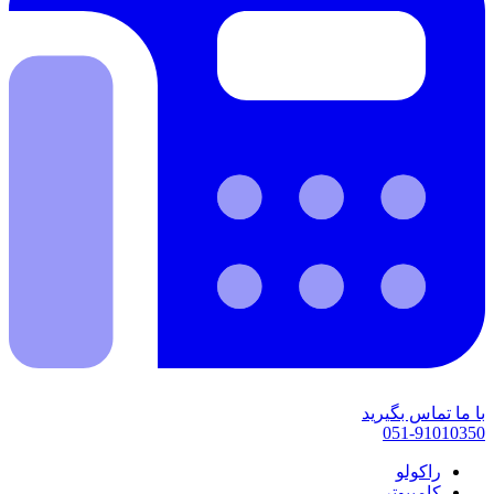
با ما تماس بگیرید
051-91010350
راکولو
کامپیوتر