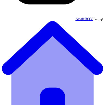
توسط
AriaieBOY