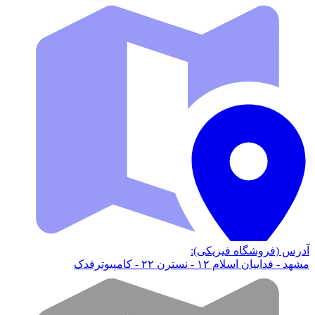
آدرس (فروشگاه فیزیکی):
مشهد - فداییان اسلام ۱۲ - نسترن ۲۲ - کامپیوترفدک