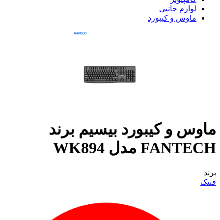
لوازم جانبی
ماوس و کیبورد
ماوس و کیبورد بیسیم برند
FANTECH مدل WK894
برند
فنتک