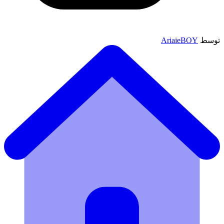
توسط
AriaieBOY