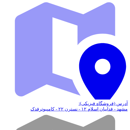
آدرس (فروشگاه فیزیکی):
مشهد - فداییان اسلام ۱۲ - نسترن ۲۲ - کامپیوترفدک