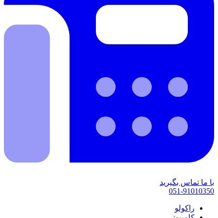
با ما تماس بگیرید
051-91010350
راکولو
کامپیوتر