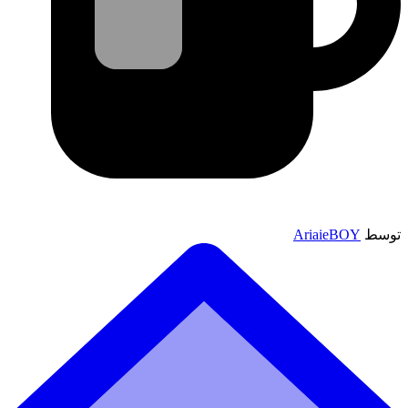
توسط
AriaieBOY