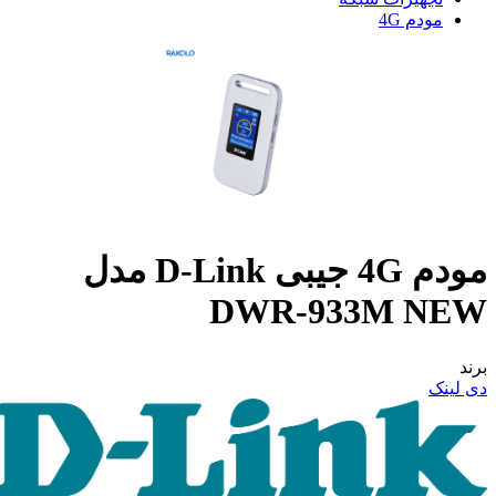
مودم 4G
مودم 4G جیبی D-Link مدل
DWR-933M NEW
برند
دی لینک