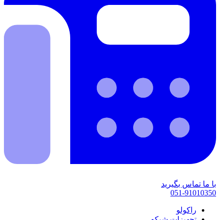
با ما تماس بگیرید
051-91010350
راکولو
تجهیزات شبکه