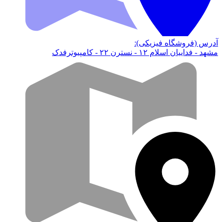
آدرس (فروشگاه فیزیکی):
مشهد - فداییان اسلام ۱۲ - نسترن ۲۲ - کامپیوترفدک