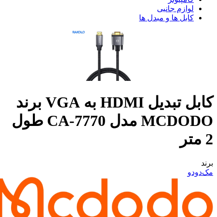
لوازم جانبی
کابل ها و مبدل ها
کابل تبدیل HDMI به VGA برند
MCDODO مدل CA-7770 طول
2 متر
برند
مک‌دودو