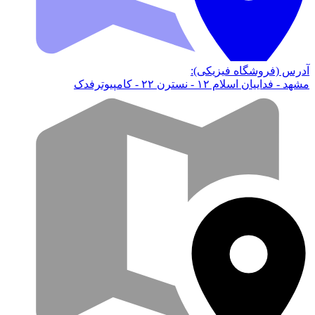
آدرس (فروشگاه فیزیکی):
مشهد - فداییان اسلام ۱۲ - نسترن ۲۲ - کامپیوترفدک