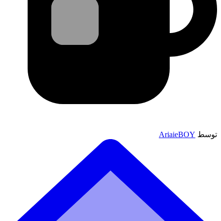
توسط
AriaieBOY