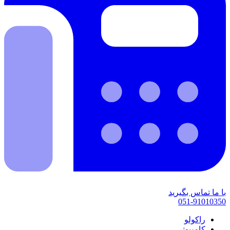
با ما تماس بگیرید
051-91010350
راکولو
کامپیوتر