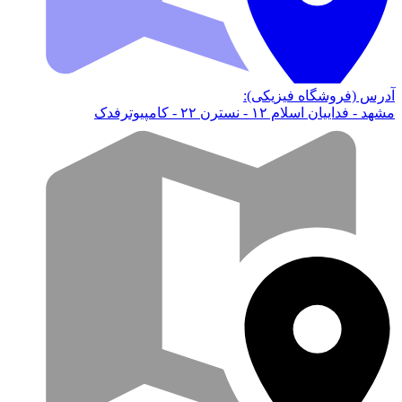
آدرس (فروشگاه فیزیکی):
مشهد - فداییان اسلام ۱۲ - نسترن ۲۲ - کامپیوترفدک