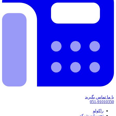
با ما تماس بگیرید
051-91010350
راکولو
تجهیزات شبکه