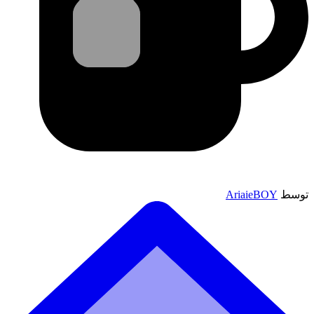
توسط
AriaieBOY