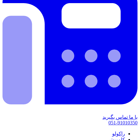
با ما تماس بگیرید
051-91010350
راکولو
کامپیوتر