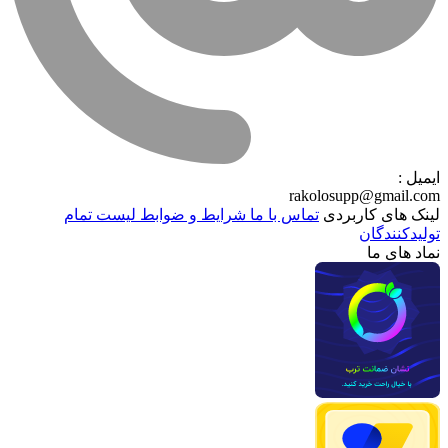
ایمیل :
rakolosupp@gmail.com
لینک های کاربردی
تماس با ما
شرایط و ضوابط
لیست تمام
تولیدکنندگان
نماد های ما