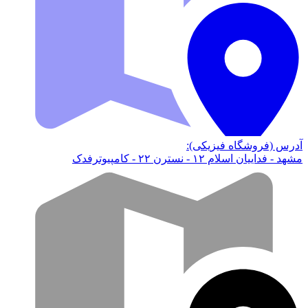
آدرس (فروشگاه فیزیکی):
مشهد - فداییان اسلام ۱۲ - نسترن ۲۲ - کامپیوترفدک