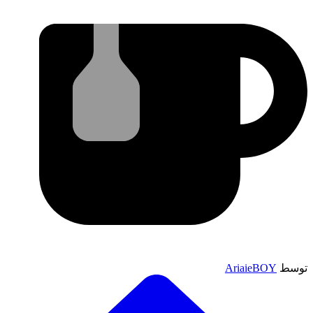
توسط
AriaieBOY