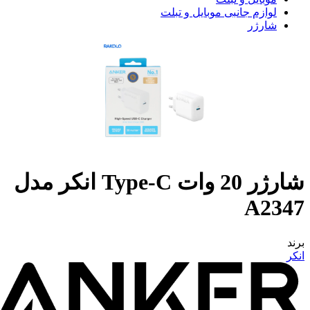
لوازم جانبی موبایل و تبلت
شارژر
شارژر 20 وات Type-C انکر مدل
A2347
برند
انکر