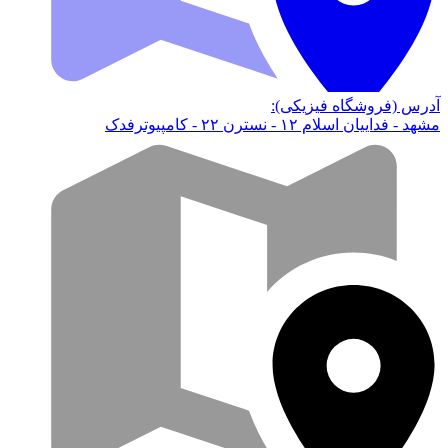
آدرس (فروشگاه فیزیکی):
مشهد - فداییان اسلام ۱۲ - نسترن ۲۲ - کامپیوترفدک