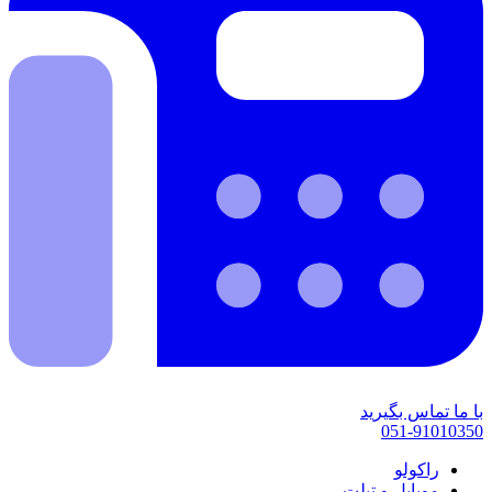
با ما تماس بگیرید
051-91010350
راکولو
موبایل و تبلت