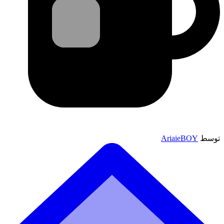
توسط
AriaieBOY