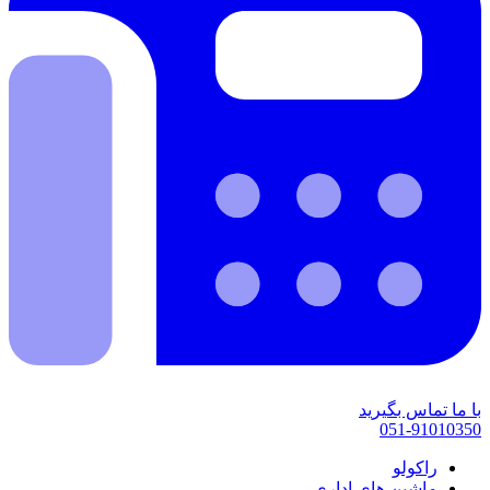
با ما تماس بگیرید
051-91010350
راکولو
ماشین های اداری