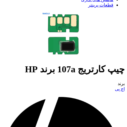
قطعات پرینتر
چیپ کارتریج 107a برند HP
برند
اچ پی