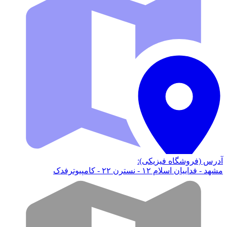
آدرس (فروشگاه فیزیکی):
مشهد - فداییان اسلام ۱۲ - نسترن ۲۲ - کامپیوترفدک