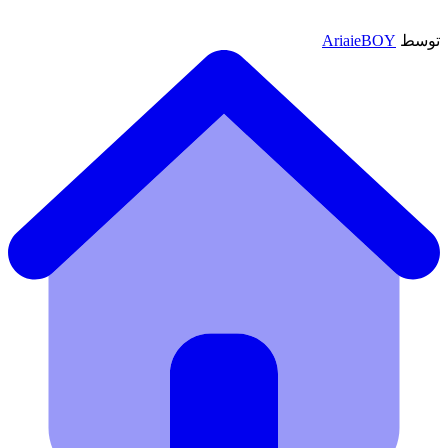
توسط
AriaieBOY