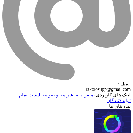
ایمیل :
rakolosupp@gmail.com
لینک های کاربردی
تماس با ما
شرایط و ضوابط
لیست تمام
تولیدکنندگان
نماد های ما