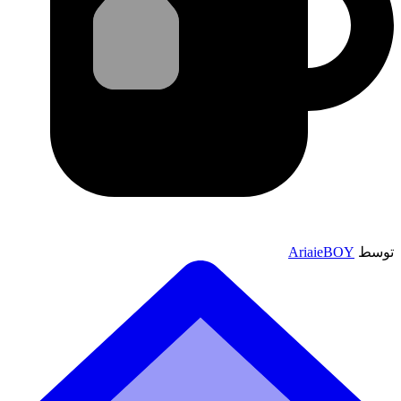
توسط
AriaieBOY