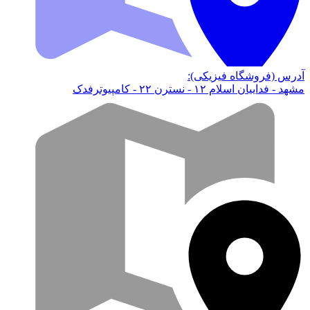
آدرس (فروشگاه فیزیکی):
مشهد - فداییان اسلام ۱۲ - نسترن ۲۲ - کامپیوترفدک