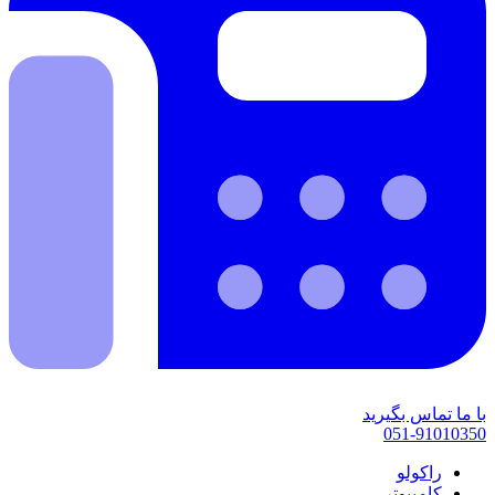
با ما تماس بگیرید
051-91010350
راکولو
کامپیوتر