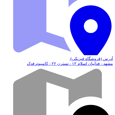
آدرس (فروشگاه فیزیکی):
مشهد - فداییان اسلام ۱۲ - نسترن ۲۲ - کامپیوترفدک