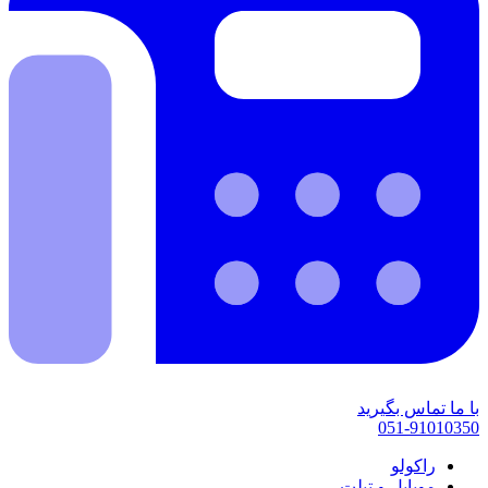
با ما تماس بگیرید
051-91010350
راکولو
موبایل و تبلت