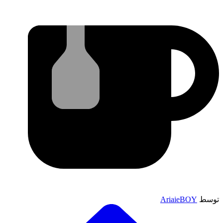
توسط
AriaieBOY