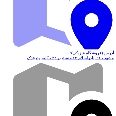
آدرس (فروشگاه فیزیکی):
مشهد - فداییان اسلام ۱۲ - نسترن ۲۲ - کامپیوترفدک