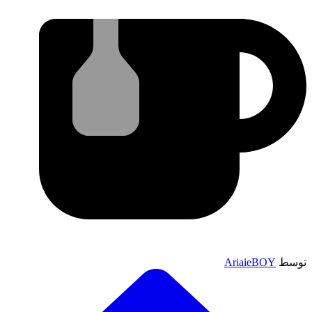
توسط
AriaieBOY