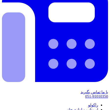
با ما تماس بگیرید
051-91010350
راکولو
لپ تاپ و لوازم جانبی