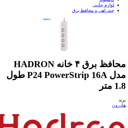
لوازم جانبی
چندراهی و محافظ برق
محافظ برق ۴ خانه HADRON
مدل P24 PowerStrip 16A طول
1.8 متر
برند
هادرون