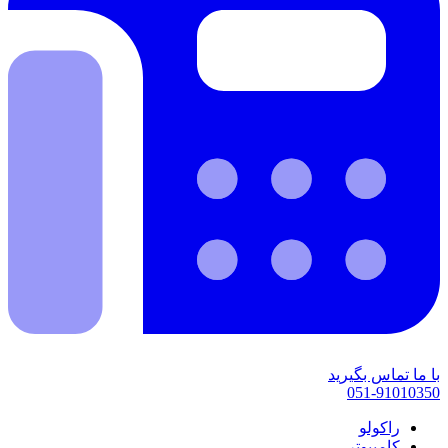
با ما تماس بگیرید
051-91010350
راکولو
کامپیوتر