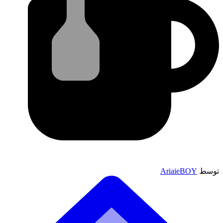
توسط
AriaieBOY