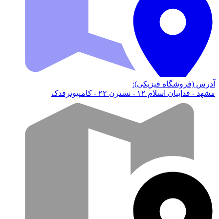
آدرس (فروشگاه فیزیکی):
مشهد - فداییان اسلام ۱۲ - نسترن ۲۲ - کامپیوترفدک