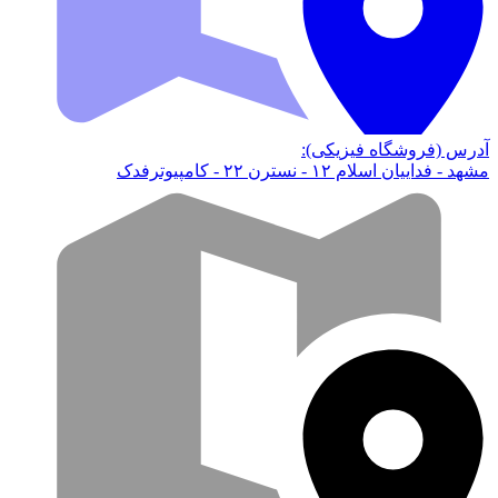
آدرس (فروشگاه فیزیکی):
مشهد - فداییان اسلام ۱۲ - نسترن ۲۲ - کامپیوترفدک