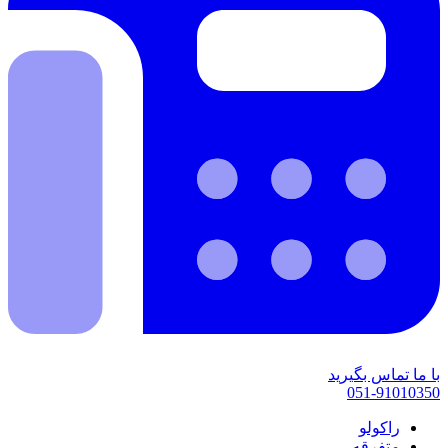
با ما تماس بگیرید
051-91010350
راکولو
متفرقه