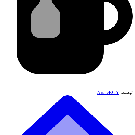
توسط
AriaieBOY