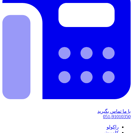
با ما تماس بگیرید
051-91010350
راکولو
کامپیوتر