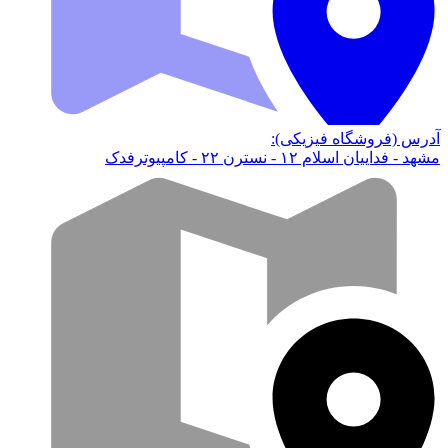
آدرس (فروشگاه فیزیکی):
مشهد - فداییان اسلام ۱۲ - نسترن ۲۲ - کامپیوترفدک