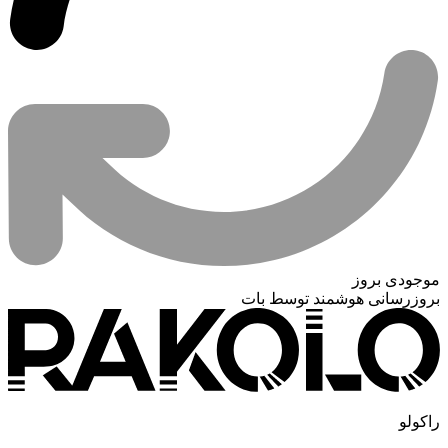
موجودی بروز
بروزرسانی هوشمند توسط بات
راکولو