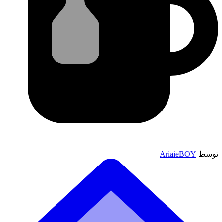
توسط
AriaieBOY