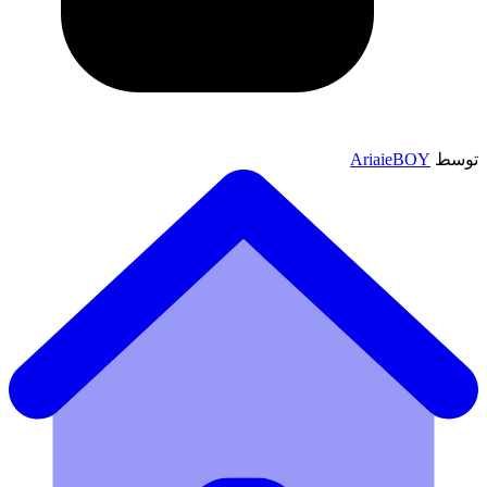
توسط
AriaieBOY