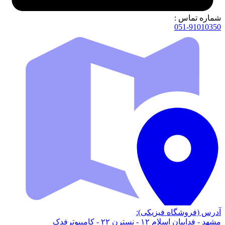
شماره تماس :
051-91010350
آدرس (فروشگاه فیزیکی):
مشهد - فداییان اسلام ۱۲ - نسترن ۲۲ - کامپیوترفدک