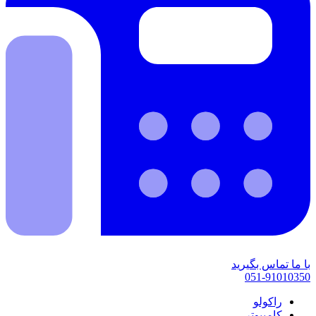
با ما تماس بگیرید
051-91010350
راکولو
کامپیوتر