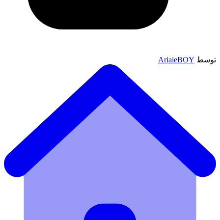
توسط
AriaieBOY