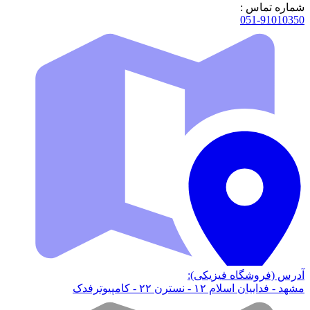
شماره تماس :
051-91010350
آدرس (فروشگاه فیزیکی):
مشهد - فداییان اسلام ۱۲ - نسترن ۲۲ - کامپیوترفدک