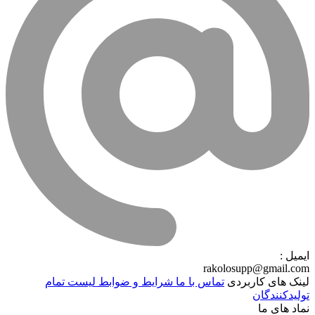
ایمیل :
rakolosupp@gmail.com
لینک های کاربردی
تماس با ما
شرایط و ضوابط
لیست تمام
تولیدکنندگان
نماد های ما