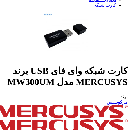
کارت شبکه
کارت شبکه وای فای USB برند
MERCUSYS مدل MW300UM
برند
مرکوسیس