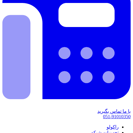
با ما تماس بگیرید
051-91010350
راکولو
تجهیزات شبکه