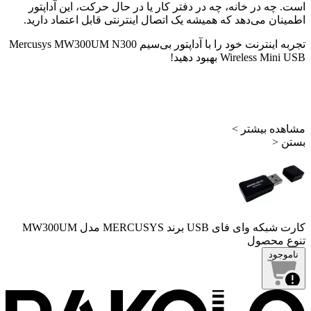
است. چه در خانه، چه در دفتر کار یا در حال حرکت، این آداپتور
اطمینان می‌دهد که همیشه یک اتصال اینترنتی قابل اعتماد دارید.
تجربه اینترنت خود را با آداپتور بی‌سیم Mercusys MW300UM N300
Wireless Mini USB بهبود دهید!
مشاهده بیشتر >
بستن <
کارت شبکه وای فای USB برند MERCUSYS مدل MW300UM
تنوع محصول
ناموجود