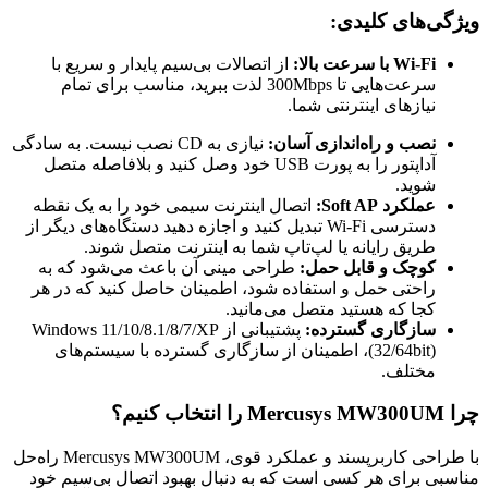
ویژگی‌های کلیدی:
Wi-Fi با سرعت بالا:
از اتصالات بی‌سیم پایدار و سریع با
سرعت‌هایی تا 300Mbps لذت ببرید، مناسب برای تمام
نیازهای اینترنتی شما.
نصب و راه‌اندازی آسان:
نیازی به CD نصب نیست. به سادگی
آداپتور را به پورت USB خود وصل کنید و بلافاصله متصل
شوید.
عملکرد Soft AP:
اتصال اینترنت سیمی خود را به یک نقطه
دسترسی Wi-Fi تبدیل کنید و اجازه دهید دستگاه‌های دیگر از
طریق رایانه یا لپ‌تاپ شما به اینترنت متصل شوند.
کوچک و قابل حمل:
طراحی مینی آن باعث می‌شود که به
راحتی حمل و استفاده شود، اطمینان حاصل کنید که در هر
کجا که هستید متصل می‌مانید.
سازگاری گسترده:
پشتیبانی از Windows 11/10/8.1/8/7/XP
(32/64bit)، اطمینان از سازگاری گسترده با سیستم‌های
مختلف.
چرا Mercusys MW300UM را انتخاب کنیم؟
با طراحی کاربرپسند و عملکرد قوی، Mercusys MW300UM راه‌حل
مناسبی برای هر کسی است که به دنبال بهبود اتصال بی‌سیم خود