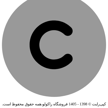
کپی‌رایت © 1398 - 1405 فروشگاه راکولو،همه حقوق محفوظ است.