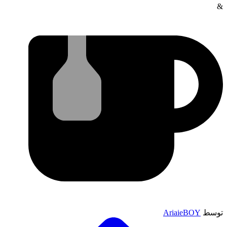
&
توسط
AriaieBOY