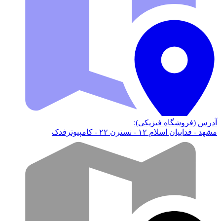
آدرس (فروشگاه فیزیکی):
مشهد - فداییان اسلام ۱۲ - نسترن ۲۲ - کامپیوترفدک