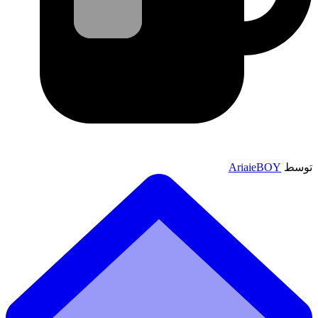
توسط
AriaieBOY