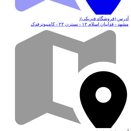
آدرس (فروشگاه فیزیکی):
مشهد - فداییان اسلام ۱۲ - نسترن ۲۲ - کامپیوترفدک