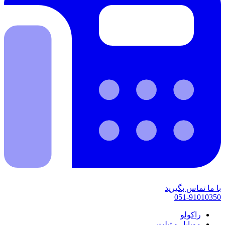
با ما تماس بگیرید
051-91010350
راکولو
موبایل و تبلت