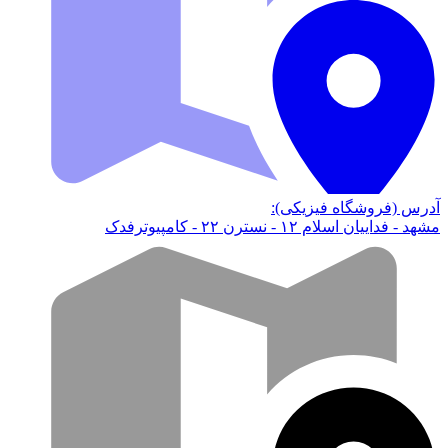
آدرس (فروشگاه فیزیکی):
مشهد - فداییان اسلام ۱۲ - نسترن ۲۲ - کامپیوترفدک