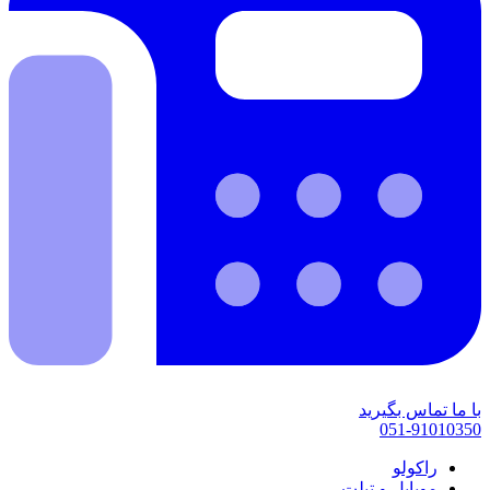
با ما تماس بگیرید
051-91010350
راکولو
موبایل و تبلت