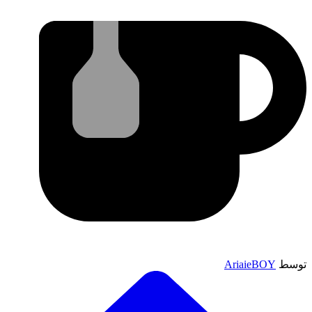
توسط
AriaieBOY