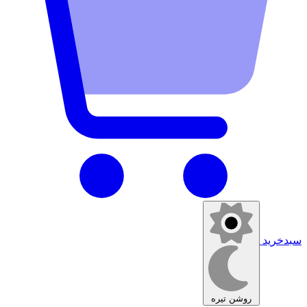
سبدخرید
روشن
تیره