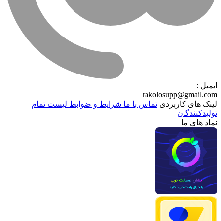
ایمیل :
rakolosupp@gmail.com
لینک های کاربردی
تماس با ما
شرایط و ضوابط
لیست تمام
تولیدکنندگان
نماد های ما