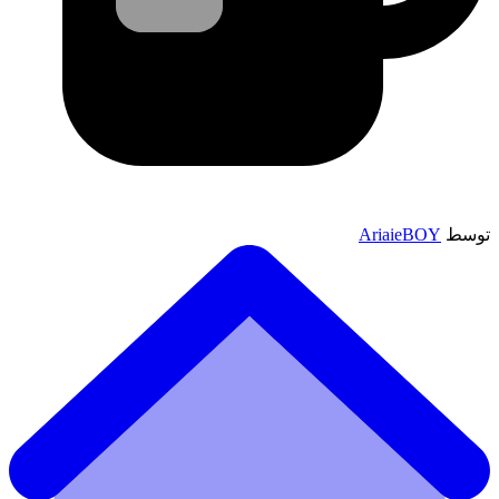
توسط
AriaieBOY