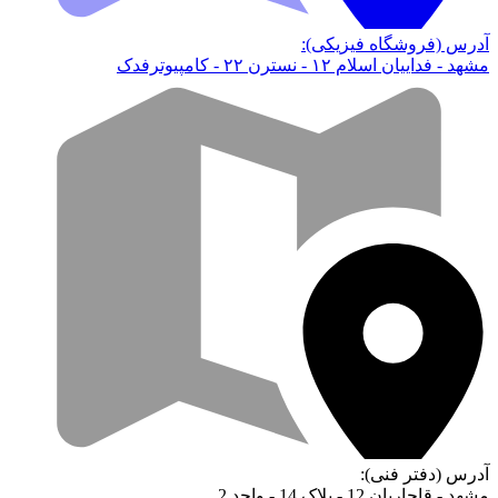
آدرس (فروشگاه فیزیکی):
مشهد - فداییان اسلام ۱۲ - نسترن ۲۲ - کامپیوترفدک
آدرس (دفتر فنی):
مشهد - قاجاریان 12 - پلاک 14 - واحد 2