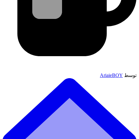
توسط
AriaieBOY