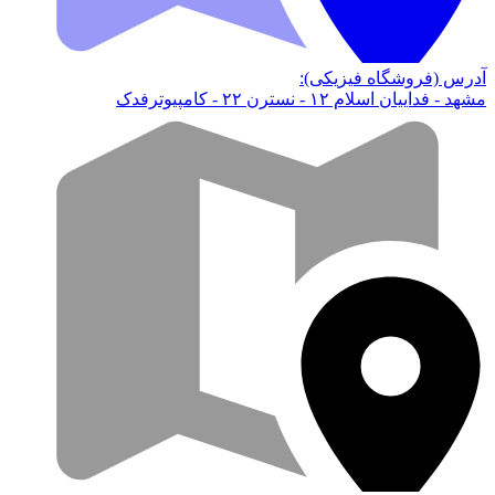
آدرس (فروشگاه فیزیکی):
مشهد - فداییان اسلام ۱۲ - نسترن ۲۲ - کامپیوترفدک