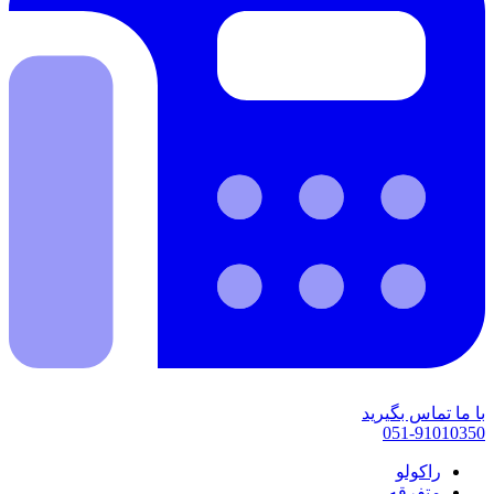
با ما تماس بگیرید
051-91010350
راکولو
متفرقه