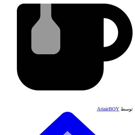
توسط
AriaieBOY