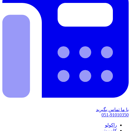
با ما تماس بگیرید
051-91010350
راکولو
کامپیوتر