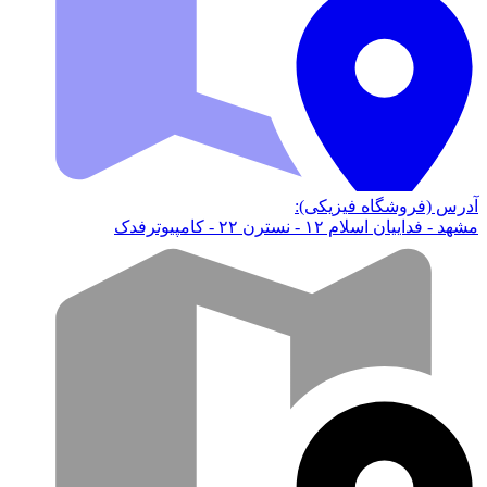
آدرس (فروشگاه فیزیکی):
مشهد - فداییان اسلام ۱۲ - نسترن ۲۲ - کامپیوترفدک