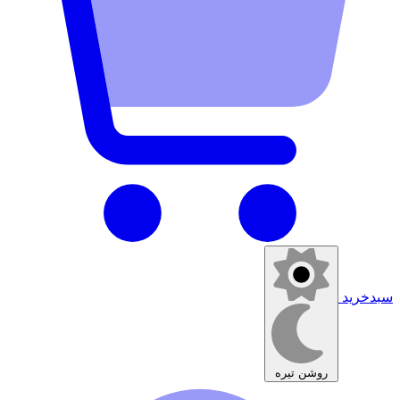
سبدخرید
روشن
تیره