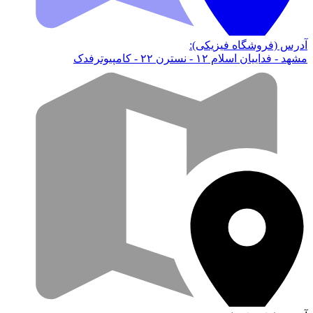
آدرس (فروشگاه فیزیکی):
مشهد - فداییان اسلام ۱۲ - نسترن ۲۲ - کامپیوترفدک