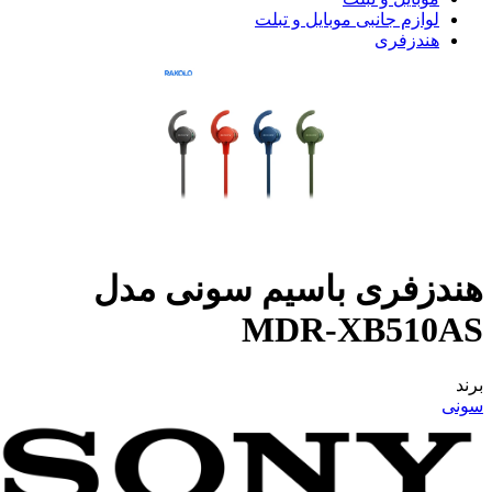
لوازم جانبی موبایل و تبلت
هندزفری
هندزفری باسیم سونی مدل
MDR-XB510AS
برند
سونی