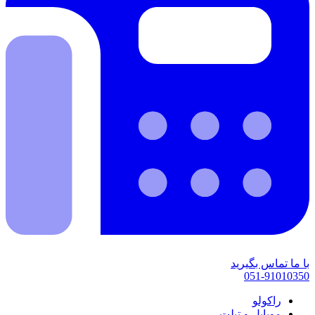
با ما تماس بگیرید
051-91010350
راکولو
موبایل و تبلت