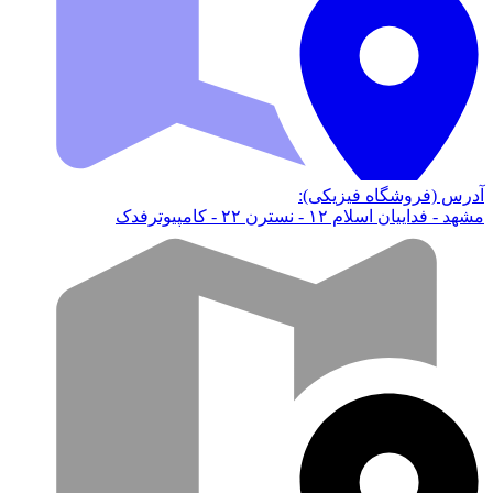
آدرس (فروشگاه فیزیکی):
مشهد - فداییان اسلام ۱۲ - نسترن ۲۲ - کامپیوترفدک