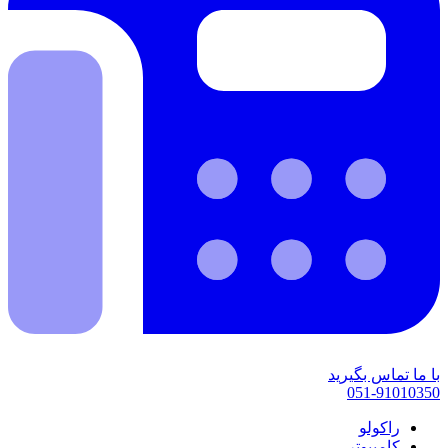
با ما تماس بگیرید
051-91010350
راکولو
کامپیوتر