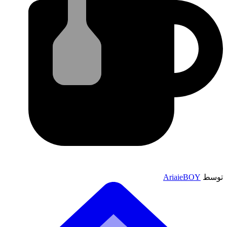
توسط
AriaieBOY