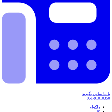
با ما تماس بگیرید
051-91010350
راکولو
کامپیوتر