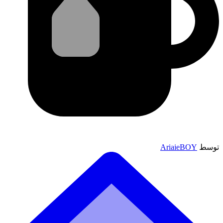
توسط
AriaieBOY