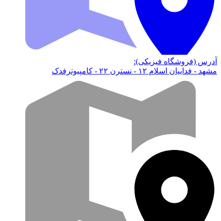
آدرس (فروشگاه فیزیکی):
مشهد - فداییان اسلام ۱۲ - نسترن ۲۲ - کامپیوترفدک