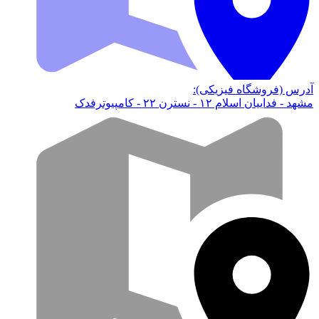
آدرس (فروشگاه فیزیکی):
مشهد - فداییان اسلام ۱۲ - نسترن ۲۲ - کامپیوترفدک