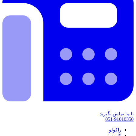
با ما تماس بگیرید
051-91010350
راکولو
کامپیوتر