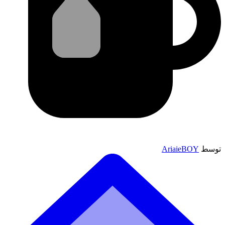
توسط
AriaieBOY