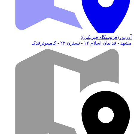
آدرس (فروشگاه فیزیکی):
مشهد - فداییان اسلام ۱۲ - نسترن ۲۲ - کامپیوترفدک