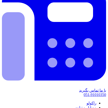
با ما تماس بگیرید
051-91010350
راکولو
موبایل و تبلت