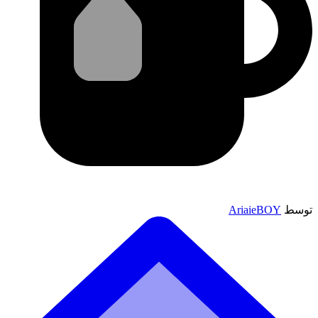
توسط
AriaieBOY